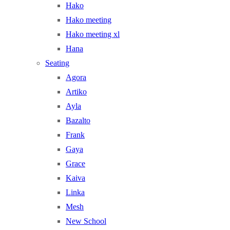
Hako
Hako meeting
Hako meeting xl
Hana
Seating
Agora
Artiko
Ayla
Bazalto
Frank
Gaya
Grace
Kaiva
Linka
Mesh
New School