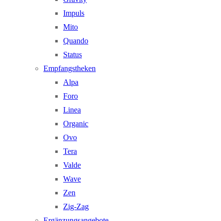
Impuls
Mito
Quando
Status
Empfangstheken
Alpa
Foro
Linea
Organic
Ovo
Tera
Valde
Wave
Zen
Zig-Zag
Ergänzungsangebote