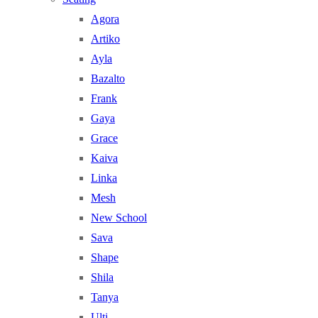
Agora
Artiko
Ayla
Bazalto
Frank
Gaya
Grace
Kaiva
Linka
Mesh
New School
Sava
Shape
Shila
Tanya
Ulti