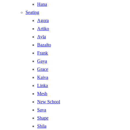
Hana
Seating
Agora
Artiko
Ayla
Bazalto
Frank
Gaya
Grace
Kaiva
Linka
Mesh
New School
Sava
Shape
Shila