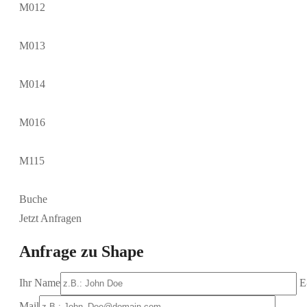
M012
M013
M014
M016
M115
Buche
Jetzt Anfragen
Anfrage zu Shape
Ihr Name
E
Mail