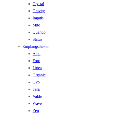
Crystal
Gravity
Impuls
Mito
Quando
Status
Empfangstheken
Alpa
Foro
Linea
Organic
Ovo
Tera
Valde
Wave
Zen